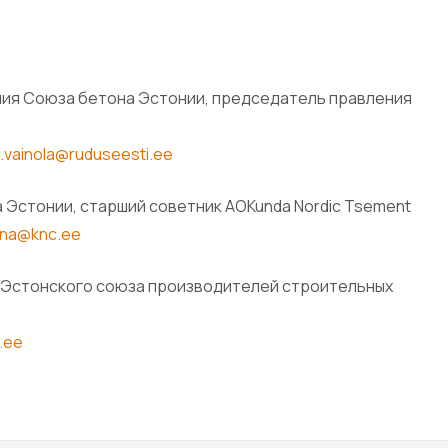
ния Союза бетона Эстонии, председатель правления
.vainola@ruduseesti.ee
а Эстонии, старший советник АОKunda Nordic Tsement
ana@knc.ee
р Эстонского союза производителей строительных
t.ee