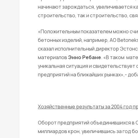
начинают зарождаться, увеличивается к
строительство, так и строительство, св
«Положительным показателем можно счи
бетонных изделий, например, АО Betoneks
сказал исполнительный директор Эстон
материалов
Энно Ребане
. «В таком ма
уникальная ситуация и свидетельствует
предприятий на ближайших рынках»,- доб
Хозяйственные результаты за 2004 год п
Оборот предприятий объединившихся в Со
миллиардов крон, увеличившись за год бол