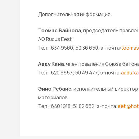
Дополнительная информация:
Тоомас Вайнола
, председатель правле
АО Rudus Eesti
Тел.: 634 9560; 50 36 650; э-почта:
toomas
Ааду Кана
, член правления Союза бетон
Тел.: 620 9657; 50 49 477; э-почта:
aadu.k
Энно Ребане
, исполнительный директо
материалов
Тел.: 648 1918; 51 82 662; э-почта:
eetl@ho