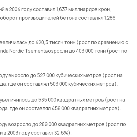
 в 2004 году составил 1,637 миллиардов крон,
ду оборот производителей бетона составлял 1,286
величилась до 420,5 тысяч тонн (рост по сравнению с
unda Nordic Tsementвозросли до 403 000 тонн (рост по
оду выросло до 527 000 кубических метров (рост на
да, где он составлял 503 000 кубических метров).
 увеличилось до 535 000 квадратных метров (рост на
ода, где он составлял 458 000 квадратных метров).
оду возросло до 289 000 квадратных метров (рост по
 в 2003 году составил 32,6%).