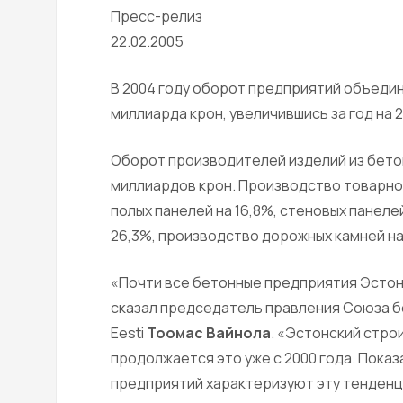
Пресс-релиз
22.02.2005
В 2004 году оборот предприятий объедин
миллиарда крон, увеличившись за год на 
Оборот производителей изделий из бетона
миллиардов крон. Производство товарног
полых панелей на 16,8%, стеновых панеле
26,3%, производство дорожных камней на
«Почти все бетонные предприятия Эстони
сказал председатель правления Союза б
Eesti
Тоомас Вайнола
. «Эстонский стро
продолжается это уже с 2000 года. Пока
предприятий характеризуют эту тенденц