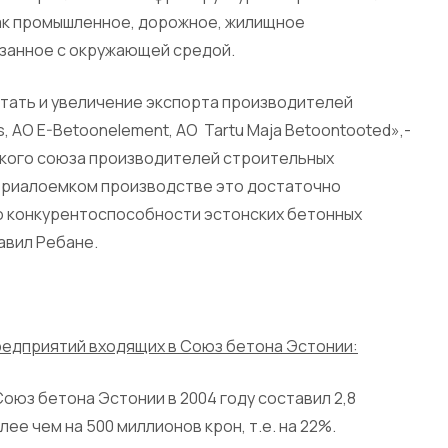
ак промышленное, дорожное, жилищное
язанное с окружающей средой.
тать и увеличение экспорта производителей
, АО E-Betoonelement, АО Tartu Maja Betoontooted»,-
ского союза производителей строительных
териалоемком производстве это достаточно
 о конкурентоспособности эстонских бетонных
авил Ребане.
редприятий входящих в Союз бетона Эстонии:
юз бетона Эстонии в 2004 году составил 2,8
ее чем на 500 миллионов крон, т.е. на 22%.