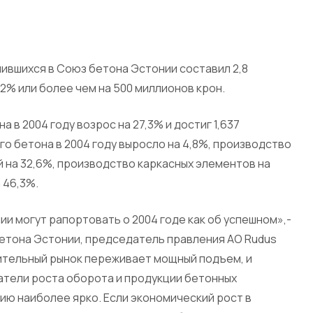
ившихся в Союз бетона Эстонии составил 2,8
22% или более чем на 500 миллионов крон.
 в 2004 году возрос на 27,3% и достиг 1,637
о бетона в 2004 году выросло на 4,8%, производство
й на 32,6%, производство каркасных элементов на
 46,3%.
и могут рапортовать о 2004 годе как об успешном»,-
етона Эстонии, председатель правления АО Rudus
ительный рынок переживает мощный подъем, и
затели роста оборота и продукции бетонных
ию наиболее ярко. Если экономический рост в