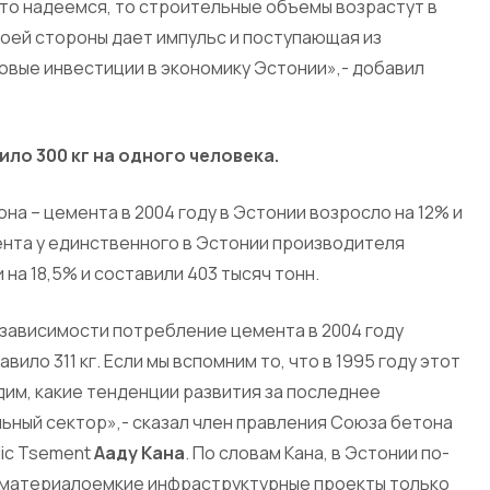
это надеемся, то строительные объемы возрастут в
оей стороны дает импульс и поступающая из
овые инвестиции в экономику Эстонии»,- добавил
ло 300 кг на одного человека.
а – цемента в 2004 году в Эстонии возросло на 12% и
ента у единственного в Эстонии производителя
на 18,5% и составили 403 тысяч тонн.
зависимости потребление цемента в 2004 году
вило 311 кг. Если мы вспомним то, что в 1995 году этот
идим, какие тенденции развития за последнее
ьный сектор»,- сказал член правления Союза бетона
dic Tsement
Ааду Кана
. По словам Кана, в Эстонии по-
 материалоемкие инфраструктурные проекты только