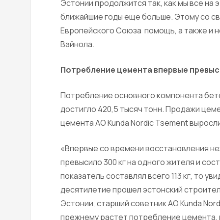
Эстонии продолжится так, как мы все на 
ближайшие годы еще больше. Этому со св
Европейского Союза помощь, а также и н
Вайнола.
Потребление цемента впервые превыси
Потребление основного компонента бетон
достигло 420,5 тысяч тонн. Продажи цем
цемента АО Kunda Nordic Tsement выросли 
«Впервые со времени восстановления не
превысило 300 кг на одного жителя и соста
показатель составлял всего 113 кг, то ув
десятилетие прошел эстонский строител
Эстонии, старший советник АО Kunda Nor
прежнему растет потребление цемента,