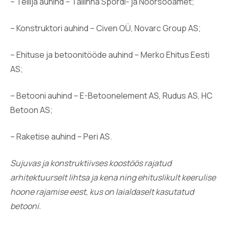
– Tellija auhind – Tallinna Spordi- ja Noorsooamet;
– Konstruktori auhind – Civen OÜ, Novarc Group AS;
– Ehituse ja betoonitööde auhind – Merko Ehitus Eesti
AS;
– Betooni auhind – E-Betoonelement AS, Rudus AS, HC
Betoon AS;
– Raketise auhind – Peri AS.
Sujuvas ja konstruktiivses koostöös rajatud
arhitektuurselt lihtsa ja kena ning ehituslikult keerulise
hoone rajamise eest, kus on laialdaselt kasutatud
betooni.