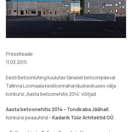
Pressiteade
11.03.2015
Eesti Betooniühing kuulutas tänasel betoonipäeval
Tallinna Loomaaia keskkonnahariduskeskuses välja
konkursi „Aasta betoonehitis 2014” võitjad.
Aasta betoonehitis 2014 – Tondiraba Jäähall
.
Konkursi peaauhind –
Kadarik Tüür Arhitektid OÜ
.