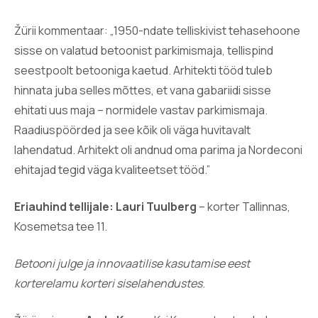
Žürii kommentaar: „1950-ndate telliskivist tehasehoone
sisse on valatud betoonist parkimismaja, tellispind
seestpoolt betooniga kaetud. Arhitekti tööd tuleb
hinnata juba selles mõttes, et vana gabariidi sisse
ehitati uus maja – normidele vastav parkimismaja.
Raadiuspöörded ja see kõik oli väga huvitavalt
lahendatud. Arhitekt oli andnud oma parima ja Nordeconi
ehitajad tegid väga kvaliteetset tööd.”
Eriauhind tellijale: Lauri Tuulberg
– korter Tallinnas,
Kosemetsa tee 11.
Betooni julge ja innovaatilise kasutamise eest
korterelamu korteri siselahendustes
.