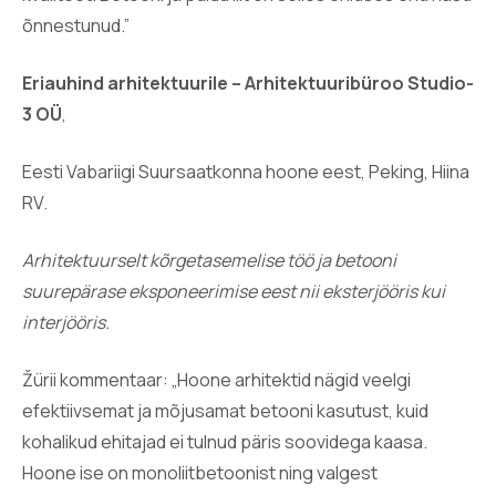
õnnestunud.”
Eriauhind arhitektuurile – Arhitektuuribüroo Studio-
3 OÜ
,
Eesti Vabariigi Suursaatkonna hoone eest, Peking, Hiina
RV.
Arhitektuurselt kõrgetasemelise töö ja betooni
suurepärase eksponeerimise eest nii eksterjööris kui
interjööris.
Žürii kommentaar: „Hoone arhitektid nägid veelgi
efektiivsemat ja mõjusamat betooni kasutust, kuid
kohalikud ehitajad ei tulnud päris soovidega kaasa.
Hoone ise on monoliitbetoonist ning valgest