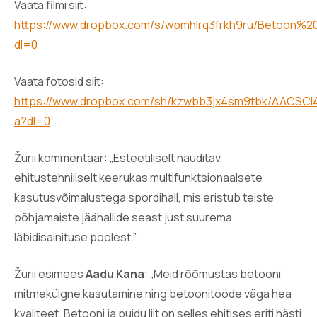
Vaata filmi siit:
https://www.dropbox.com/s/wpmhlrq3frkh9ru/Betoo
dl=0
Vaata fotosid siit:
https://www.dropbox.com/sh/kzwbb3jx4sm9tbk/AACSCI
a?dl=0
Žürii kommentaar: „Esteetiliselt nauditav,
ehitustehniliselt keerukas multifunktsionaalsete
kasutusvõimalustega spordihall, mis eristub teiste
põhjamaiste jäähallide seast just suurema
läbidisainituse poolest.”
Žürii esimees
Aadu Kana
: „Meid rõõmustas betooni
mitmekülgne kasutamine ning betoonitööde väga hea
kvaliteet. Betooni ja puidu liit on selles ehitises eriti hästi