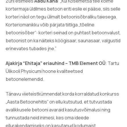
Žürii esimees
Aadu Kana
: „Kui Kosemetsa tee kolme
kortermaja üldilmes betoon eriti esile ei pääse, siis selle
korteri näol on tegu ülimalt betoonisõbraliku taiesega.
Korteriomanikku võib pärjata tiitliga „tõeline
betoonisõber“: korteri seinad on puhtast betoonvalust,
betoonist on ka näiteks köögisaar, saunasaar, valgustid
erinevates tubades jne.”
Ajakirja “Ehitaja” eriauhind – TMB Element OÜ
: Tartu
Ülikooli Physicumi hoone kvaliteetsed
betoonelemendid.
Tänavu viieteistkümnendat korda korraldatud konkurss
„Aasta Betoonehitis” on ellu kutsutud, et tutvustada
avalikkusele betooni avaraid kasutusvõimalusi ning
tunnustada neid inimesi, kes oma ideede
ellurakendamiseks on kasutanud kodumaist