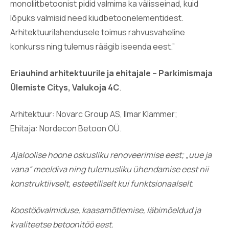
monoliitbetoonist pidid valmima ka välisseinad, kuid
lõpuks valmisid need kiudbetoonelementidest.
Arhitektuurilahendusele toimus rahvusvaheline
konkurss ning tulemus räägib iseenda eest.”
Eriauhind arhitektuurile ja ehitajale – Parkimismaja
Ülemiste Citys, Valukoja 4C
.
Arhitektuur: Novarc Group AS, Ilmar Klammer;
Ehitaja: Nordecon Betoon OÜ.
Ajaloolise hoone oskusliku renoveerimise eest; „uue ja
vana“ meeldiva ning tulemusliku ühendamise eest nii
konstruktiivselt, esteetiliselt kui funktsionaalselt.
Koostöövalmiduse, kaasamõtlemise, läbimõeldud ja
kvaliteetse betoonitöö eest.