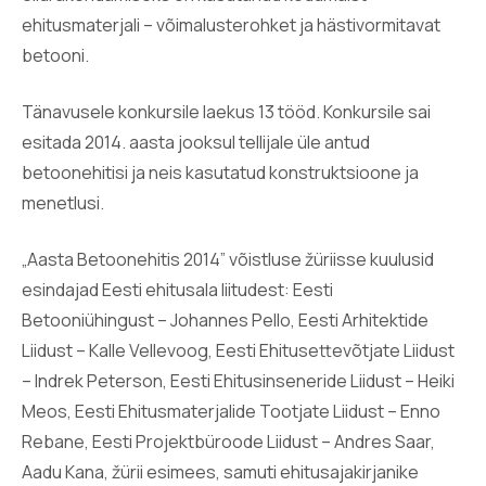
ehitusmaterjali – võimalusterohket ja hästivormitavat
betooni.
Tänavusele konkursile laekus 13 tööd. Konkursile sai
esitada 2014. aasta jooksul tellijale üle antud
betoonehitisi ja neis kasutatud konstruktsioone ja
menetlusi.
„Aasta Betoonehitis 2014” võistluse žüriisse kuulusid
esindajad Eesti ehitusala liitudest: Eesti
Betooniühingust – Johannes Pello, Eesti Arhitektide
Liidust – Kalle Vellevoog, Eesti Ehitusettevõtjate Liidust
– Indrek Peterson, Eesti Ehitusinseneride Liidust – Heiki
Meos, Eesti Ehitusmaterjalide Tootjate Liidust – Enno
Rebane, Eesti Projektbüroode Liidust – Andres Saar,
Aadu Kana, žürii esimees, samuti ehitusajakirjanike