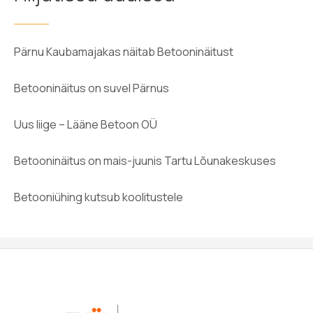
Pärnu Kaubamajakas näitab Betooninäitust
Betooninäitus on suvel Pärnus
Uus liige – Lääne Betoon OÜ
Betooninäitus on mais-juunis Tartu Lõunakeskuses
Betooniühing kutsub koolitustele