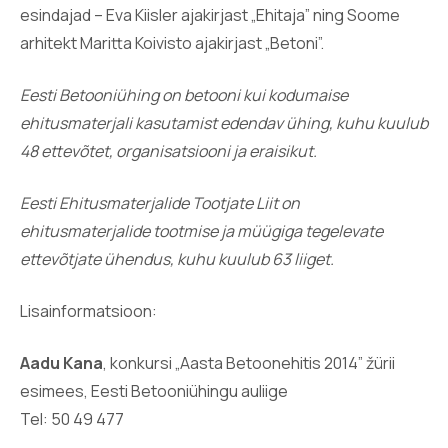
esindajad – Eva Kiisler ajakirjast „Ehitaja” ning Soome
arhitekt Maritta Koivisto ajakirjast „Betoni”.
Eesti Betooniühing on betooni kui kodumaise
ehitusmaterjali kasutamist edendav ühing, kuhu kuulub
48 ettevõtet, organisatsiooni ja eraisikut.
Eesti Ehitusmaterjalide Tootjate Liit on
ehitusmaterjalide tootmise ja müügiga tegelevate
ettevõtjate ühendus, kuhu kuulub 63 liiget.
Lisainformatsioon:
Aadu Kana
, konkursi „Aasta Betoonehitis 2014” žürii
esimees, Eesti Betooniühingu auliige
Tel: 50 49 477