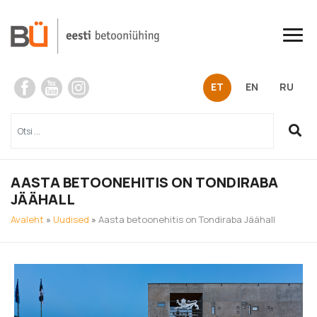
Skip
to
content
ET
EN
RU
AASTA BETOONEHITIS ON TONDIRABA
JÄÄHALL
Avaleht
»
Uudised
»
Aasta betoonehitis on Tondiraba Jäähall