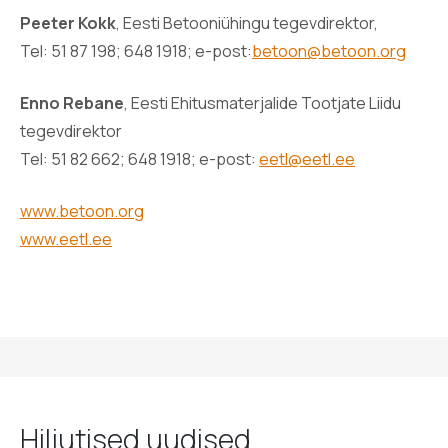
Peeter Kokk
, Eesti Betooniühingu tegevdirektor,
Tel: 51 87 198; 648 1918; e-post:
betoon@betoon.org
Enno Rebane
, Eesti Ehitusmaterjalide Tootjate Liidu
tegevdirektor
Tel: 51 82 662; 648 1918; e-post:
eetl@eetl.ee
www.betoon.org
www.eetl.ee
Hiljutised uudised