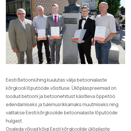
Eesti Betooniühing kuulutas välja betoonialaste
kõrgkooli lõputööde võistluse. Üliõpilaspreemiad on
loodud betooni ja betoonehitust käsitleva õppetöö
edendamiseks ja tulemusrikkamaks muutmiseks ning
valitakse Eesti kõrgkoolide betoonialaste lõputööde
hulgast.
Osaleda võivad kõigi Eesti kõrgkoolide üliõpilaste