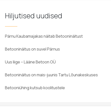
Hiljutised uudised
Pärnu Kaubamajakas näitab Betooninäitust
Betooninäitus on suvel Pärnus
Uus liige – Lääne Betoon OÜ
Betooninäitus on mais-juunis Tartu Lõunakeskuses
Betooniühing kutsub koolitustele