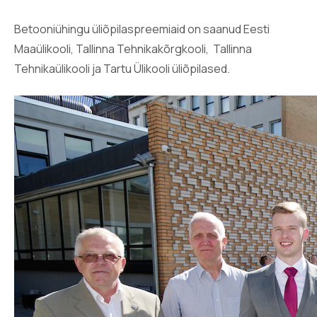
Betooniühingu üliõpilaspreemiaid on saanud Eesti
Maaülikooli, Tallinna Tehnikakõrgkooli,
Tallinna
Tehnikaülikooli ja Tartu Ülikooli üliõpilased.