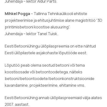
Juhendaja – lektor Aldur Parts.
Mihkel Pogga
– Tallinna Tehnikaülikooli ehitiste
projekteerimise ja ehitusjuhtimise alane magistritöö “3D
printimisbetooni koostise alusuuring”.
Juhendaja – lektor Tanel Tuisk.
Eesti Betooniühingu üliõpilaspreemia on ette nähtud
Eesti üliõpilastele asjakohaste lõputööde eest.
Lõputöö peab olema seotud betooni või tema
koostisosade või betoontoodetega, näiteks
betooni/betoontoodete/betoonkonstruktsioonide
kavandamine, projekteerimine, ehitamine vms.
Eesti Betooniühing annab üliõpilaspreemiaid välja alates
2007. aastast.