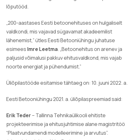
lõputööd.
„200-aastases Eesti betoonehituses on hulgaliselt
valdkondi, mis vajavad sügavamat akadeemilist
lähenemist,” ütles Eesti Betooniühingu juhatuse
esimees
Imre Leetma
. „Betoonehitus on arenev ja
paljusid võimalusi pakkuv ehitusvaldkond, mis vajab
noorte energiat ja pühendumist.”
Üliõpilastööde esitamise tähtaeg on: 10. juuni 2022. a.
Eesti Betooniühingu 2021. a. üliõpilaspreemiad said:
Erik Teder
– Tallinna Tehnikaülikooli ehitiste
projekteerimise ja ehitusjuhtimise alane magistritöö
“Plaatvundamendi modelleerimine ja arvutus”.