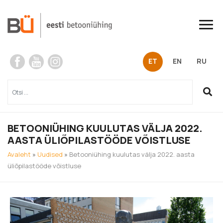
Skip
to
content
ET
EN
RU
BETOONIÜHING KUULUTAS VÄLJA 2022.
AASTA ÜLIÕPILASTÖÖDE VÕISTLUSE
Avaleht
»
Uudised
»
Betooniühing kuulutas välja 2022. aasta
üliõpilastööde võistluse