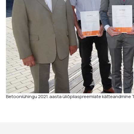
Betooniühingu 2021. aasta üliõpilaspreemiate kätteandmine T