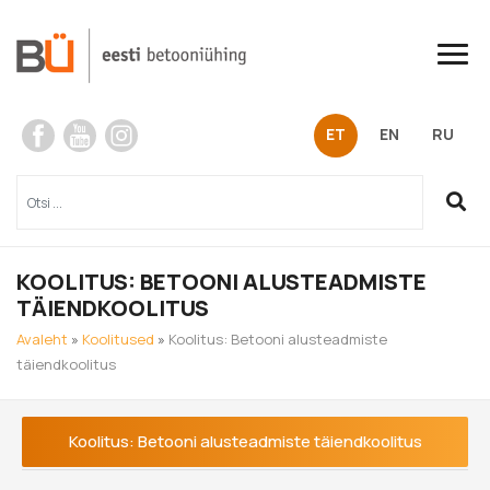
Skip
to
content
ET
EN
RU
KOOLITUS: BETOONI ALUSTEADMISTE
TÄIENDKOOLITUS
Avaleht
»
Koolitused
»
Koolitus: Betooni alusteadmiste
täiendkoolitus
Koolitus: Betooni alusteadmiste täiendkoolitus