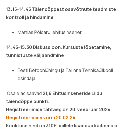
13:15-14:45
Täiendõppest osavõtnute teadmiste
kontroll ja hindamine
Mattias Põldaru, ehitusinsener
14:45-15:30
Diskussioon. Kursuste lõpetamine,
tunnistuste väljaandmine
Eesti Betooniühingu ja Tallinna Tehnikaülikooli
esindaja
Osalejad saavad
21,6 Ehitusinseneride Liidu
täiendõppe punkti.
Registreerimise tähtaeg on 20. veebruar 2024
Registreerimise vorm 20.02.24
Koolituse hind on 310€, millele lisandub käibemaks