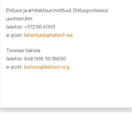
Ehituse ja arhitektuuri instituut, Ehitusprotsessi
uurimisrühm
telefon: +372 56 41919
e-post:
tanel.tuisk@taltech.ee
Toomas Vainola
telefon: 648 1918, 50 36650
e-post:
betoon@betoon.org