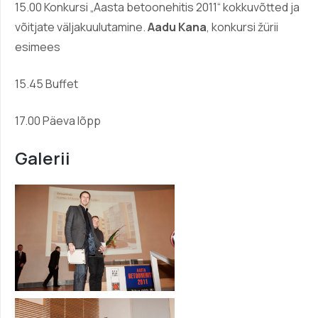
15.00 Konkursi „Aasta betoonehitis 2011“ kokkuvõtted ja
võitjate väljakuulutamine.
Aadu Kana
, konkursi žürii
esimees
15.45 Buffet
17.00 Päeva lõpp
Galerii