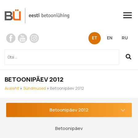
Skip
to
content
ET
EN
RU
BETOONIPÄEV 2012
Avaleht
»
Sündmused
»
Betoonipäev 2012
Betoonipäev 2012
Betoonipäev